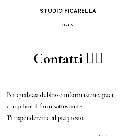
Main
Skip
Skip
S
STUDIO FICARELLA
OF
to
to
navigation
C
MENU
content
footer
Contatti ✍🏻
Per qualsiasi dubbio o informazione, puoi
compilare il form sottostante.
Ti risponderemo al più presto.