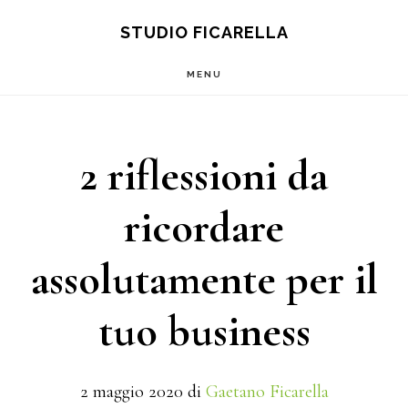
Main
Skip
Skip
S
STUDIO FICARELLA
OF
to
to
navigation
C
MENU
content
footer
2 riflessioni da
ricordare
assolutamente per il
tuo business
2 maggio 2020
di
Gaetano Ficarella