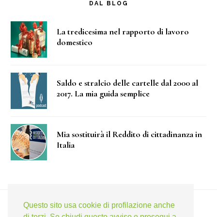
DAL BLOG
La tredicesima nel rapporto di lavoro
domestico
Saldo e stralcio delle cartelle dal 2000 al
2017. La mia guida semplice
Mia sostituirà il Reddito di cittadinanza in
Italia
Questo sito usa cookie di profilazione anche
di terzi. Se chiudi questo avviso o prosegui a
TELEGRAM
FACEBOOK
TWITTER