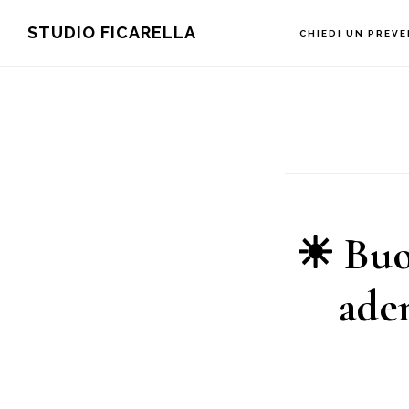
Main
Skip
Skip
STUDIO FICARELLA
CHIEDI UN PREV
to
to
navigation
content
footer
☀ Buon
ade