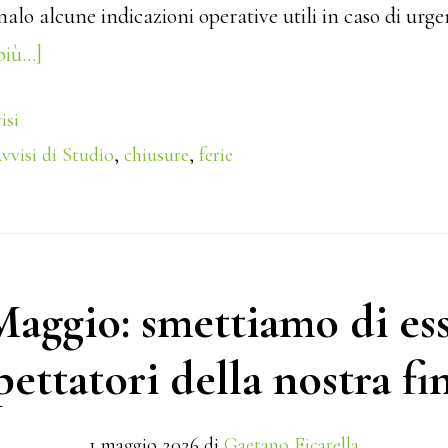
gnalo alcune indicazioni operative utili in caso di urge
più…]
about
☀
isi
Buone
vvisi di Studio
,
chiusure
,
ferie
ferie!
Ecco
come
gestire
Maggio: smettiamo di es
gli
adempimenti
pettatori della nostra fi
urgenti
durante
1 maggio 2026
di
Gaetano Ficarella