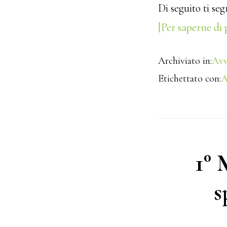
Di seguito ti se
[Per saperne di 
Archiviato in:
Avv
Etichettato con:
A
1° 
s