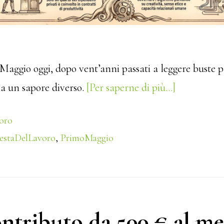
° Maggio oggi, dopo vent’anni passati a leggere buste p
 ha un sapore diverso.
[Per saperne di più…]
about
1°
oro
Maggio:
estaDelLavoro
,
PrimoMaggio
smettiamo
di
essere
spettatori
ntributo da 500 € al me
della