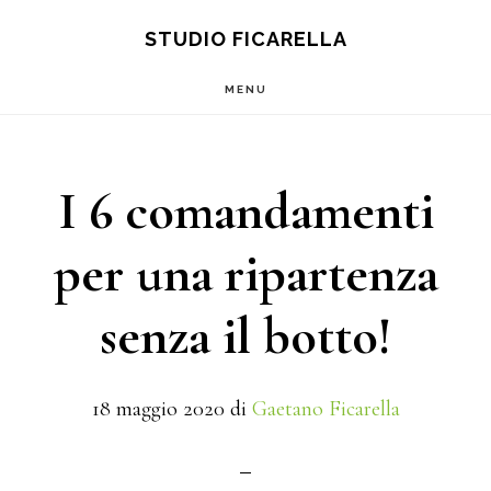
Main
Skip
Skip
S
STUDIO FICARELLA
OF
to
to
navigation
C
MENU
content
footer
I 6 comandamenti
per una ripartenza
senza il botto!
18 maggio 2020
di
Gaetano Ficarella