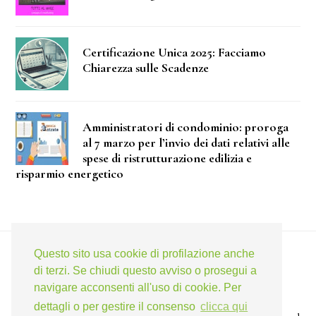
Certificazione Unica 2025: Facciamo
Chiarezza sulle Scadenze
Amministratori di condominio: proroga
al 7 marzo per l’invio dei dati relativi alle
spese di ristrutturazione edilizia e
risparmio energetico
Questo sito usa cookie di profilazione anche
di terzi. Se chiudi questo avviso o prosegui a
TELEGRAM
FACEBOOK
TWITTER
LINKEDIN
navigare acconsenti all'uso di cookie. Per
dettagli o per gestire il consenso
clicca qui