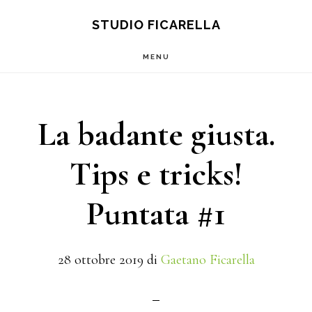
Main
Skip
Skip
S
STUDIO FICARELLA
OF
to
to
navigation
C
MENU
content
footer
La badante giusta.
Tips e tricks!
Puntata #1
28 ottobre 2019
di
Gaetano Ficarella