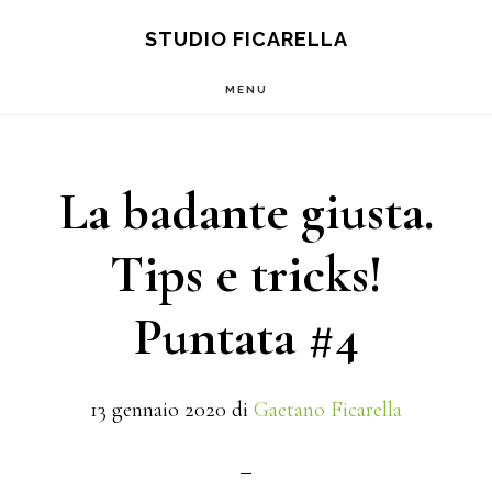
Main
Skip
Skip
S
STUDIO FICARELLA
OF
to
to
navigation
C
MENU
content
footer
La badante giusta.
Tips e tricks!
Puntata #4
13 gennaio 2020
di
Gaetano Ficarella