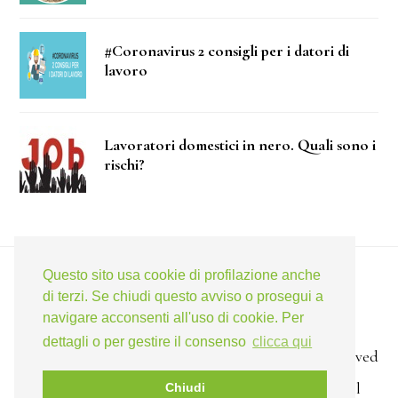
#Coronavirus 2 consigli per i datori di
lavoro
Lavoratori domestici in nero. Quali sono i
rischi?
Questo sito usa cookie di profilazione anche
di terzi. Se chiudi questo avviso o prosegui a
TELEGRAM
FACEBOOK
TWITTER
LINKEDIN
navigare acconsenti all'uso di cookie. Per
dettagli o per gestire il consenso
clicca qui
Copyright © 2017 ·
Studio Ficarella
· All rights reserved
· Via Liside 5 · Taranto · Italia · P.IVA 02174640736
Phone +39 0997323454
· Fax +39 1782285670 · E-mail
Chiudi