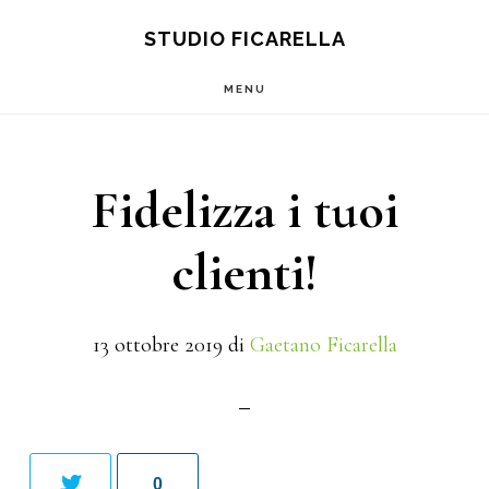
Main
Skip
Skip
S
STUDIO FICARELLA
OF
to
to
navigation
C
MENU
content
footer
Fidelizza i tuoi
clienti!
13 ottobre 2019
di
Gaetano Ficarella
0